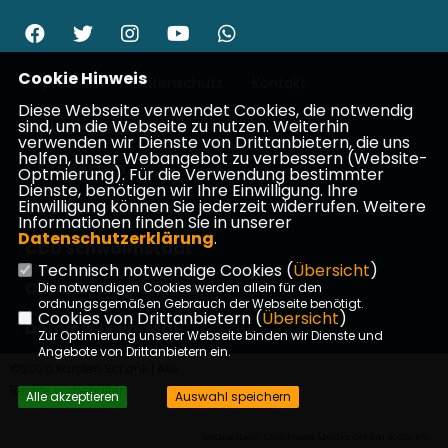
Cookie Hinweis
Impressum
Datenschutz
Kontakt
Diese Webseite verwendet Cookies, die notwendig
sind, um die Webseite zu nutzen. Weiterhin
CDU Deutschlands
verwenden wir Dienste von Drittanbietern, die uns
helfen, unser Webangebot zu verbessern (Website-
CDU Hessen
Optmierung). Für die Verwendung bestimmter
Dienste, benötigen wir Ihre Einwilligung. Ihre
Einwilligung können Sie jederzeit widerrufen. Weitere
CDU Schwalm-Eder
Informationen finden Sie in unserer
Datenschutzerklärung
.
CDU Schwalmstadt
Technisch notwendige Cookies (
Übersicht
)
Christin Ziegler, MdL
Die notwendigen Cookies werden allein für den
ordnungsgemäßen Gebrauch der Webseite benötigt.
Cookies von Drittanbietern (
Übersicht
)
Dominik Leyh, MdL
Zur Optimierung unserer Webseite binden wir Dienste und
Angebote von Drittanbietern ein.
©2026 Karsten Schenk | Alle
Rechte vorbehalten.
Alle akzeptieren
Auswahl speichern
Realisation: Sharkness Media GmbH & Co. KG