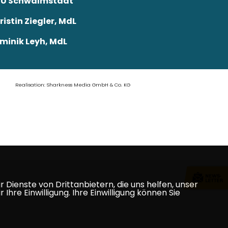
U Schwalmstadt
ristin Ziegler, MdL
minik Leyh, MdL
Realisation: Sharkness Media GmbH & Co. KG
Dienste von Drittanbietern, die uns helfen, unser
e Einwilligung. Ihre Einwilligung können Sie